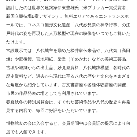
設計したのは世界的建築家伊東豊雄氏（米プリッカー賞受賞者、
新国立競技場B案デザイン）。無料エリアであるエントランスホ
ールでは、ユネスコ無形文化遺産「八代妙見祭の神幸行事」の江
戸時代の姿を再現した人形模型や現在の映像をいつでもご覧いた
だけます。
常設展示では、八代城主を勤めた松井家伝来品や、八代焼（高田
焼）や肥後鐔、宮地和紙、染韋（そめかわ）などの美術工芸品、
古墳や城跡からの出土品、妙見祭資料、八代城跡模型、各時代の
歴史資料など、過去から現代に至る八代の歴史と文化をさまざま
な角度から紹介しています。古文書講座や各種体験講座の開催、
市民の作品発表の場としても利用されています。
春夏秋冬の特別展覧会は、すぐれた芸術作品や八代の歴史を再発
見する内容で、毎回ご好評をいただいています。
博物館友の会に入会すると、会員期間中は会員証の提示により何
度でも入館できます。